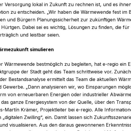
r Versorgung lokal in Zukunft zu rechnen ist, und es ihnen
ption zu entscheiden. „Wir haben die Wärmewende fest im Bl
nen und Bürgern Planungssicherheit zur zukünftigen Wärm
f Hürtgen. Dabei sei es wichtig, Lösungen zu finden, die fü
träglich und leistbar seien.
Wärmezukunft simulieren
 Wärmewende bestmöglich zu begleiten, hat e-regio ein 
tgruppe der Stadt geht das Team schrittweise vor. Zunächs
 der Bestandsanalyse ermittelt das Team die aktuellen Wä
nd Gewerbe. „Dann analysieren wir, wo Einsparungen mögli
rm von erneuerbaren Energien oder industrieller Abwärm
das ganze Energiesystem von der Quelle, über den Transpo
uis-Martín Krämer, Projektleiter bei e-regio. Alle Information
n „digitalen Zwilling“, ein. Damit lassen sich Zukunftsszenar
 und visualisieren. Aus den daraus gewonnenen Erkenntnis